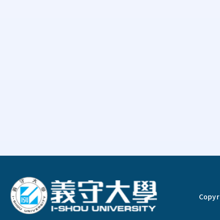
:::
Copyri