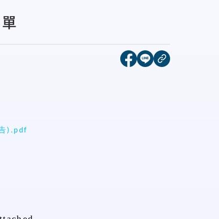
名單
[另開新視窗]分享到face
[另開新視窗]分享到l
複製連結
).pdf
attached.