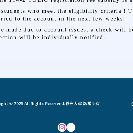
students who meet the eligibility criteria ! 
erred to the account in the next few weeks.
 be made due to account issues, a check will b
ection will be individually notified.
ght © 2025 All Rights Reserved.
義守大學 版權所有