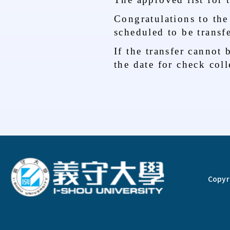
Congratulations to the 
scheduled to be transf
If the transfer cannot
the date for check coll
:::
Copyri