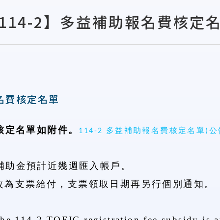
114-2】多益補助報名費核定
報名費核定名單
核定名單如附件。
114-2 多益補助報名費核定名單(公告
 補助金預計
近幾週
匯入帳戶。
改為支票給付，支票領取日期再另行個別通知。
the
114-2
TOEIC registration fee subsidy is 