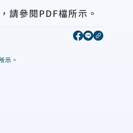
告，請參閱PDF檔所示。
[另開新視窗]分享到face
[另開新視窗]分享到l
複製連結
檔所示。