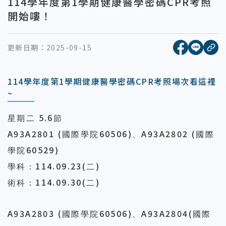
114學年度第1學期健康醫學密碼CPR考照
開始嘍！
[另開新視窗
[另開
更新日期：
2025-09-15
複
114學年度第1學期健康醫學密碼CPR考照場次看這裡
~
5.6
星期二
節
A93A2801 (
60506)
A93A2802 (
國際學院
、
國際
60529)
學院
114.09.23(
)
學科：
二
114.09.30(
)
術科：
二
A93A2803 (
60506)
A93A2804(
國際學院
、
國際