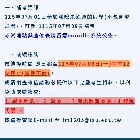
一、補考資訊
115年07月01日參加測驗未通過的同學(不包含違
規者)，可參加115年07月08日補考
考試地點與座位表請留意moodle系統公告
。
二、成績複詢
成績複時間:即日起至
115年07月06日(一)中午12
點截止(逾期不候)
。
成績複查來信請
務必提供以下完整考生資料，以利
協助成績複查
:
1. 學生姓名、 2. 學號 、 3.考場教室號碼、4.課程
代碼 。
成績複查請E-mail 至 fm1205@isu.edu.tw